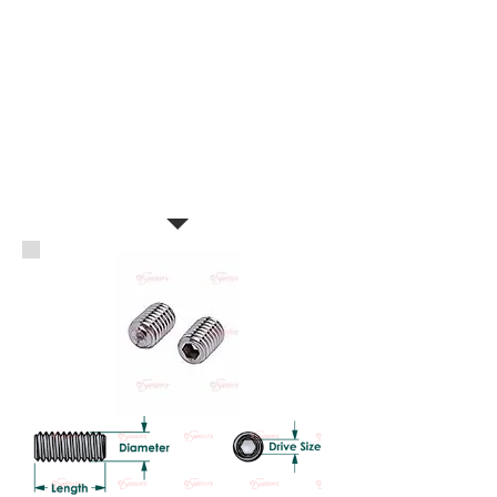
สกรูตัวหนอน สแตนเลส SUS304
เกลียวหุน
HEXAGON SOCKET SET SCREWS
STAINLESS STEEL 304 (A2-70)
Standard: ANSI B18.3