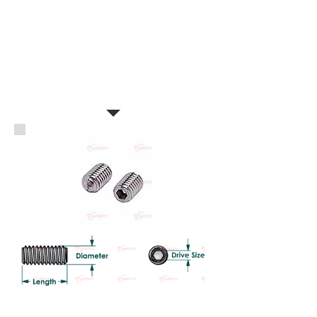
สกรูตัวหนอน สแตนเลส SUS304 เก
ลียวมิล
HEXAGON SOCKET SET SCREWS
STAINLESS STEEL 304 (A2-70)
Standard: DIN916