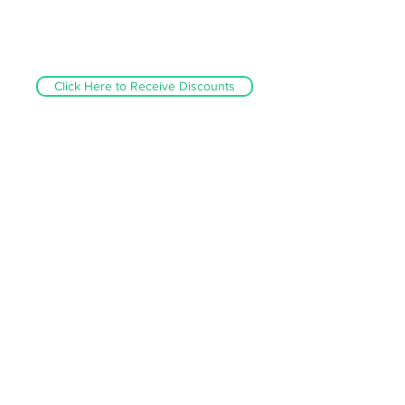
ราคาตั้ง Price List
สกรูตัวหนอน สแตนเลส SUS304
เกลียวมิล
Click Here to Receive Discounts