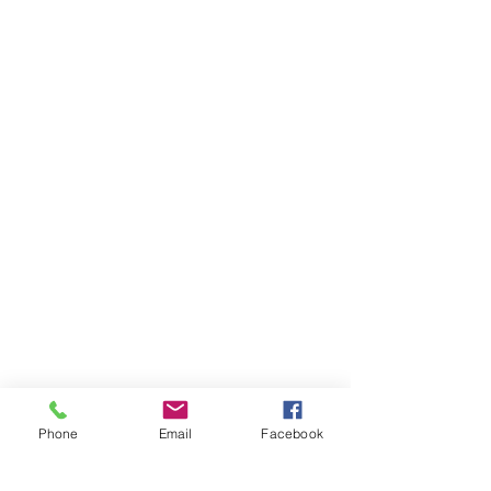
สเปค Standard:
ANSI
B18.3
สกรูตัวหนอน
เกลียวหุน
Phone
Email
Facebook
ราคาตั้ง Price List